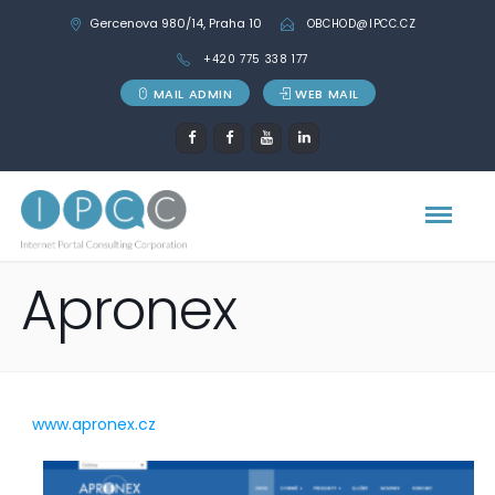
Gercenova 980/14, Praha 10
OBCHOD@IPCC.CZ
+420 775 338 177
MAIL ADMIN
WEB MAIL
Apronex
www.apronex.cz